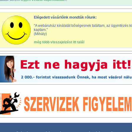
Elégedett vásárlóink mondták rólunk:
"A webáruház kínálatát bőségesnek találtam, az ügyintézés kif
kaptam."
(Mihály)
még több visszajelzést itt talál