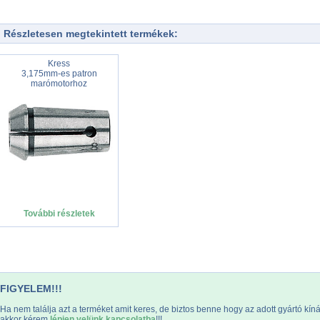
Részletesen megtekintett termékek:
Kress
3,175mm-es patron
marómotorhoz
További részletek
FIGYELEM!!!
Ha nem találja azt a terméket amit keres, de biztos benne hogy az adott gyártó kín
akkor kérem
lépjen velünk kapcsolatba
!!!