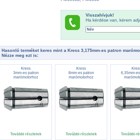
Visszahívjuk!
Ha kérdése van, kérem adj
Hasonló terméket keres mint a Kress 3,175mm-es patron maróm
Nézze meg ezt is:
Kress
Kress
Kres
3mm-es patron
8mm-es patron
6,35mm-es
marómotorhoz
marómotorhoz
marómot
További részletek
További részletek
További ré