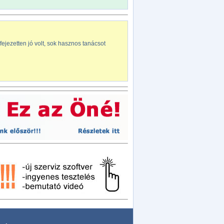
ejezetten jó volt, sok hasznos tanácsot