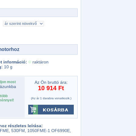
motorhoz
t információ:
raktáron
g:
10 g
ljon most
Az Ön bruttó ára:
ázunkba
10 914 Ft
több
(Az ár 1 darabra vonatkozik.)
énnyel!
z részletes leírása:
00FME, 530FM, 1050FME-1 OF6990E,