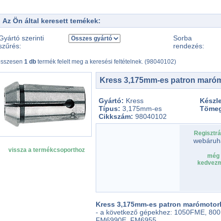
Az Ön által keresett temékek:
Gyártó szerinti
Sorba
szűrés:
rendezés:
összesen
1 db
termék felelt meg a keresési feltételnek. (98040102)
Kress 3,175mm-es patron maró
Gyártó:
Kress
Készle
Típus:
3,175mm-es
Töme
Cikkszám:
98040102
Regisztrá
webáruh
vissza a termékcsoporthoz
még 
kedvezm
Kress 3,175mm-es patron marómotorho
- a következő gépekhez: 1050FME, 8
FM6990E, FM6955