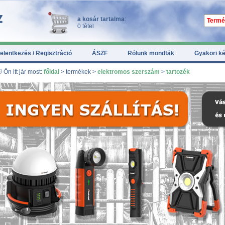
a kosár tartalma
:
0 tétel
elentkezés / Regisztráció
ÁSZF
Rólunk mondták
Gyakori k
Ön itt jár most:
főldal
> termékek >
elektromos szerszám
>
tartozék