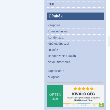
ZEP
Címkék
cseppvíz
klímatechnika
kondenzvíz
épületgépészet
füstgáz
kondenzációs kazán
vákuumtechnika
ragasztórúd
világítás