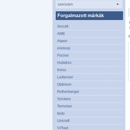
szerszám
Forgalmazott márkák
Aircraft
AMB
Aspen
eneloop
Fischer
Hultafors
Kress
Ledlenser
Optimum
Rothenberger
Snickers
Termolan
testo
Unicraft
V-Plast