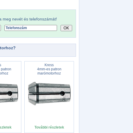
a meg nevét és telefonszámát!
otorhoz?
s
Kress
 patron
4mm-es patron
orhoz
marómotorhoz
szletek
További részletek