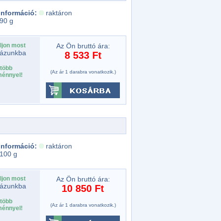
 információ:
raktáron
90 g
ljon most
Az Ön bruttó ára:
ázunkba
8 533 Ft
több
(Az ár 1 darabra vonatkozik.)
énnyel!
 információ:
raktáron
100 g
ljon most
Az Ön bruttó ára:
ázunkba
10 850 Ft
több
(Az ár 1 darabra vonatkozik.)
énnyel!