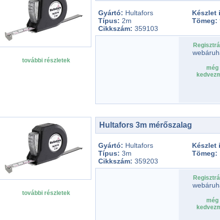
Gyártó:
Hultafors
Készlet
Típus:
2m
Tömeg:
Cikkszám:
359103
Regisztrá
webáruh
további részletek
még 
kedvezm
Hultafors 3m mérőszalag
Gyártó:
Hultafors
Készlet
Típus:
3m
Tömeg:
Cikkszám:
359203
Regisztrá
webáruh
további részletek
még 
kedvezm