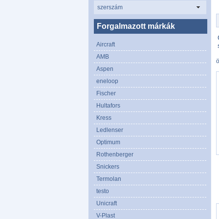
szerszám
Forgalmazott márkák
Aircraft
AMB
Aspen
eneloop
Fischer
Hultafors
Kress
Ledlenser
Optimum
Rothenberger
Snickers
Termolan
testo
Unicraft
V-Plast