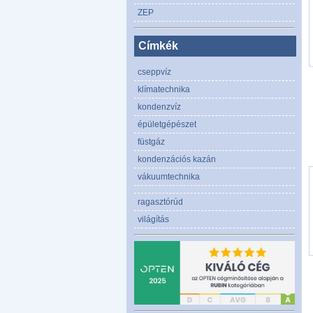
ZEP
Címkék
cseppvíz
klímatechnika
kondenzvíz
épületgépészet
füstgáz
kondenzációs kazán
vákuumtechnika
ragasztórúd
világítás