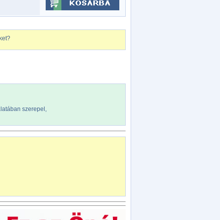
ket?
álatában szerepel,