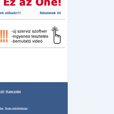
ció
|
Kapcsolat
uha
,
Testo mérőműszer