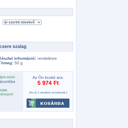
csere szalag
Készlet információ:
rendelésre
Tömeg:
50 g
ljon most
Az Ön bruttó ára:
ázunkba
5 974 Ft
több
(Az ár 1 darabra vonatkozik.)
énnyel!