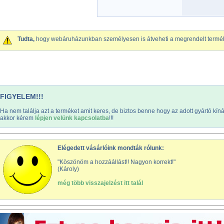
Tudta,
hogy webáruházunkban személyesen is átveheti a megrendelt termé
FIGYELEM!!!
Ha nem találja azt a terméket amit keres, de biztos benne hogy az adott gyártó kín
akkor kérem
lépjen velünk kapcsolatba
!!!
Elégedett vásárlóink mondták rólunk:
"Köszönöm a hozzáállást!! Nagyon korrekt!"
(Károly)
még több visszajelzést itt talál