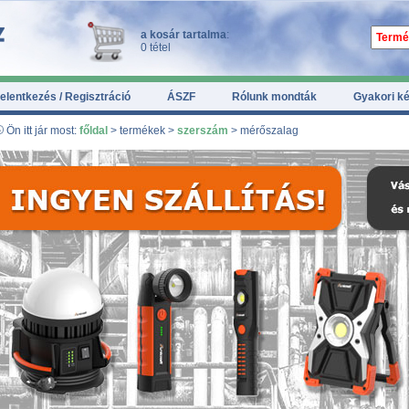
a kosár tartalma
:
0 tétel
elentkezés / Regisztráció
ÁSZF
Rólunk mondták
Gyakori k
Ön itt jár most:
főldal
> termékek >
szerszám
> mérőszalag