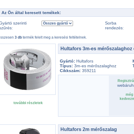
Az Ön által keresett temékek:
Gyártó szerinti
Sorba
szűrés:
rendezés:
összesen
3 db
termék felelt meg a keresési feltételnek.
Hultafors 3m-es mérőszalaghoz 
Gyártó:
Hultafors
Típus:
3m-es mérőszalaghoz
Cikkszám:
359211
Regisztrá
webáruh
még 
kedvezm
további részletek
Hultafors 2m mérőszalag