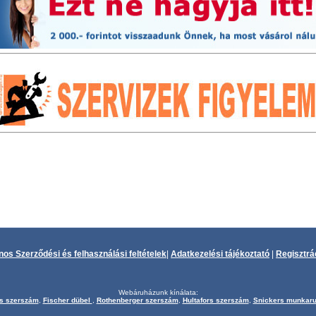
nos Szerződési és felhasználási feltételek
|
Adatkezelési tájékoztató
|
Regisztrá
Webáruházunk kínálata:
s szerszám
,
Fischer dübel
,
Rothenberger szerszám
,
Hultafors szerszám
,
Snickers munkar