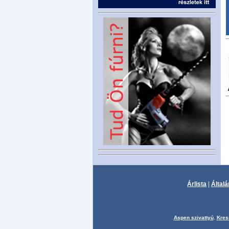
Árlista
|
Általá
Aspen szivattyú
,
Kres