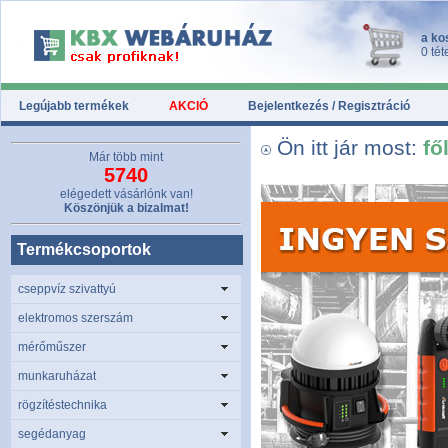
a ko
0 tét
Legújabb termékek
AKCIÓ
Bejelentkezés / Regisztráció
Ön itt jár most:
fő
Már több mint
5740
elégedett vásárlónk van!
Köszönjük a bizalmat!
Termékcsoportok
cseppvíz szivattyú
elektromos szerszám
mérőműszer
munkaruházat
rögzítéstechnika
segédanyag