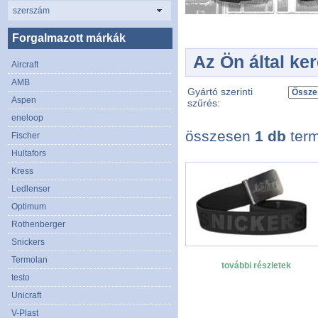
szerszám
Forgalmazott márkák
Az Ön által ke
Aircraft
AMB
Gyártó szerinti
Aspen
szűrés:
eneloop
összesen
1 db
term
Fischer
Hultafors
Kress
Ledlenser
Optimum
Rothenberger
Snickers
Termolan
további részletek
testo
Unicraft
V-Plast