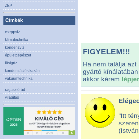
ZEP
Címkék
cseppvíz
klímatechnika
kondenzvíz
FIGYELEM!!!
épületgépészet
Ha nem találja azt
füstgáz
gyártó kínálatában
kondenzációs kazán
akkor kérem
lépje
vákuumtechnika
ragasztórúd
világítás
Eléged
"Itt t
szeren
(Istvá