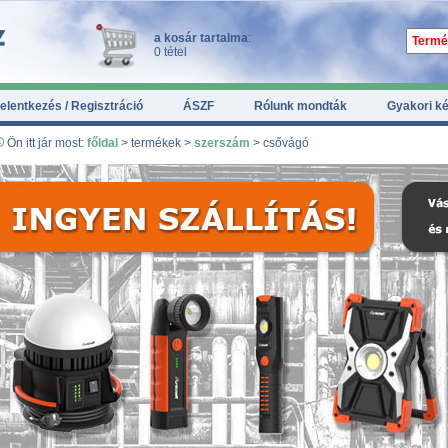
a kosár tartalma
:
0 tétel
elentkezés / Regisztráció
ÁSZF
Rólunk mondták
Gyakori k
Ön itt jár most:
főldal
> termékek >
szerszám
> csővágó