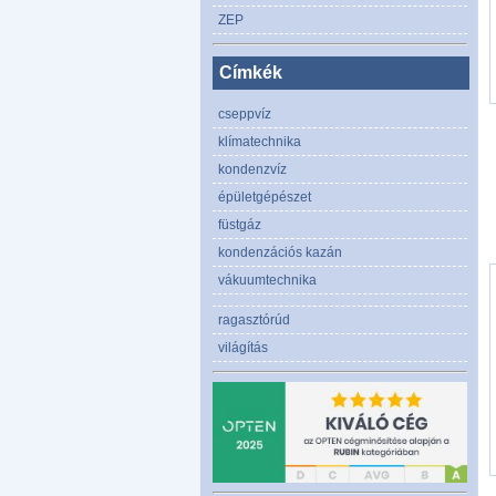
ZEP
Címkék
cseppvíz
klímatechnika
kondenzvíz
épületgépészet
füstgáz
kondenzációs kazán
vákuumtechnika
ragasztórúd
világítás