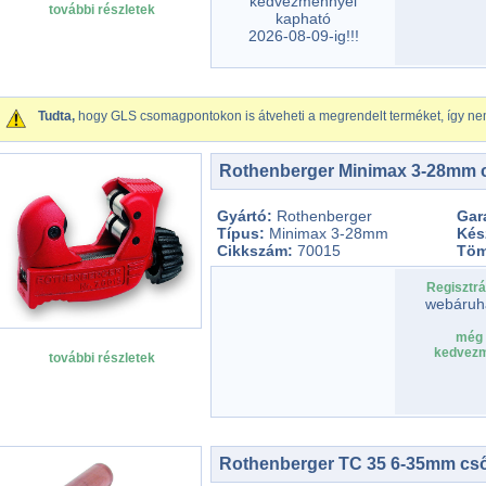
kedvezménnyel
további részletek
kapható
2026-08-09-ig!!!
Tudta,
hogy GLS csomagpontokon is átveheti a megrendelt terméket, így nem
Rothenberger Minimax 3-28mm 
Gyártó:
Rothenberger
Gar
Típus:
Minimax 3-28mm
Kés
Cikkszám:
70015
Tö
Regisztrá
webáruh
még 
kedvezm
további részletek
Rothenberger TC 35 6-35mm cs