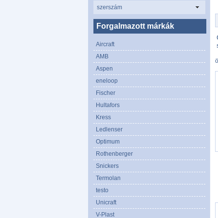
szerszám
Forgalmazott márkák
Aircraft
AMB
Aspen
eneloop
Fischer
Hultafors
Kress
Ledlenser
Optimum
Rothenberger
Snickers
Termolan
testo
Unicraft
V-Plast