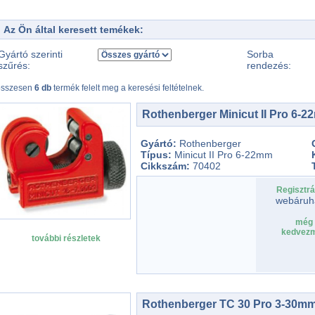
Az Ön által keresett temékek:
Gyártó szerinti
Sorba
szűrés:
rendezés:
összesen
6 db
termék felelt meg a keresési feltételnek.
Rothenberger Minicut II Pro 6-
Gyártó:
Rothenberger
Típus:
Minicut II Pro 6-22mm
Cikkszám:
70402
Regisztrá
webáruh
még 
kedvezm
további részletek
Rothenberger TC 30 Pro 3-30m