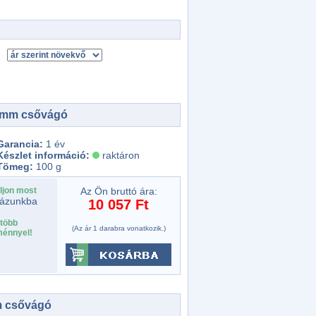
22mm csővágó
Garancia:
1 év
Készlet információ:
raktáron
Tömeg:
100 g
ljon most
Az Ön bruttó ára:
ázunkba
10 057 Ft
több
(Az ár 1 darabra vonatkozik.)
énnyel!
m csővágó