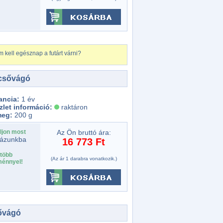
 kell egésznap a futárt várni?
csővágó
ancia:
1 év
zlet információ:
raktáron
meg:
200 g
ljon most
Az Ön bruttó ára:
ázunkba
16 773 Ft
több
(Az ár 1 darabra vonatkozik.)
énnyel!
ővágó