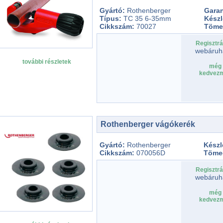
Gyártó:
Rothenberger
Gara
Típus:
TC 35 6-35mm
Készl
Cikkszám:
70027
Töme
Regisztrá
webáruh
további részletek
még 
kedvezm
Rothenberger vágókerék
Gyártó:
Rothenberger
Készl
Cikkszám:
070056D
Töme
Regisztrá
webáruh
még 
kedvezm