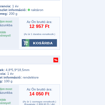
rancia:
1 év
szlet információ:
raktáron
ömeg:
200 g
ljon most
Az Ön bruttó ára:
ázunkba
12 957 Ft
több
(Az ár 1 darabra vonatkozik.)
énnyel!
tek:
4,8*5,9*18,5mm
cia:
1 év
et információ:
rendelésre
g:
100 g
ljon most
Az Ön bruttó ára:
ázunkba
14 050 Ft
több
(Az ár 1 csomagra vonatkozik.)
énnyel!
(Egységár: 2 809,93 Ft / db)