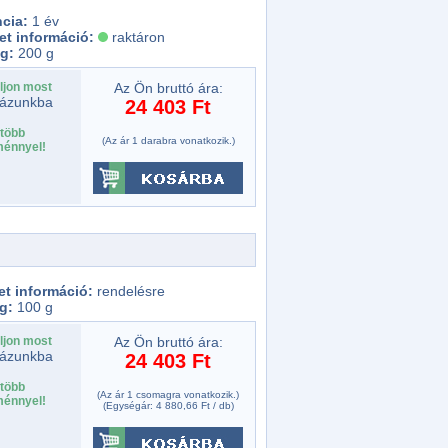
ncia:
1 év
et információ:
raktáron
g:
200 g
ljon most
Az Ön bruttó ára:
ázunkba
24 403 Ft
több
(Az ár 1 darabra vonatkozik.)
énnyel!
et információ:
rendelésre
g:
100 g
ljon most
Az Ön bruttó ára:
ázunkba
24 403 Ft
több
(Az ár 1 csomagra vonatkozik.)
énnyel!
(Egységár: 4 880,66 Ft / db)