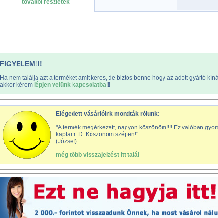
további részletek
FIGYELEM!!!
Ha nem találja azt a terméket amit keres, de biztos benne hogy az adott gyártó kín
akkor kérem
lépjen velünk kapcsolatba
!!!
Elégedett vásárlóink mondták rólunk:
"A termék megérkezett, nagyon köszönöm!!!! Ez valóban gyors l
kaptam :D. Köszönöm szépen!"
(József)
még több visszajelzést itt talál