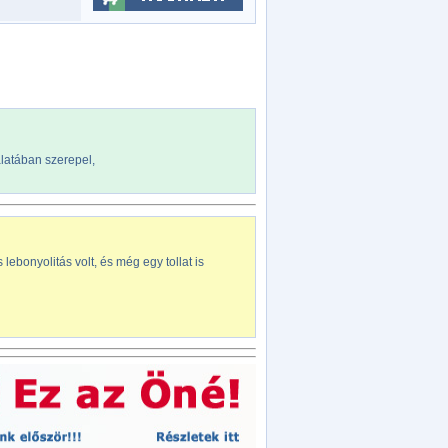
álatában szerepel,
ebonyolitás volt, és még egy tollat is