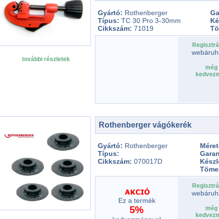
Gyártó:
Rothenberger
Ga
Típus:
TC 30 Pro 3-30mm
Ké
Cikkszám:
71019
T
Regisztrá
webáruh
további részletek
még 
kedvezm
Rothenberger vágókerék
Gyártó:
Rothenberger
Mére
Típus:
Garan
Cikkszám:
070017D
Készl
Töme
Regisztrá
webáruh
Ez a termék
5%
még 
kedvezm