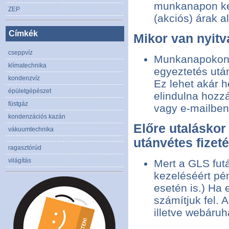
munkanapon kez
ZEP
(akciós) árak a
Címkék
Mikor van nyitv
cseppvíz
Munkanapokon á
klímatechnika
egyeztetés után
kondenzvíz
Ez lehet akár h
épületgépészet
elindulna hozz
füstgáz
vagy e-mailben
kondenzációs kazán
Előre utaláskor 
vákuumtechnika
utánvétes fizet
ragasztórúd
világítás
Mert a GLS fut
kezeléséért pén
esetén is.) Ha 
számítjuk fel. 
illetve webáru