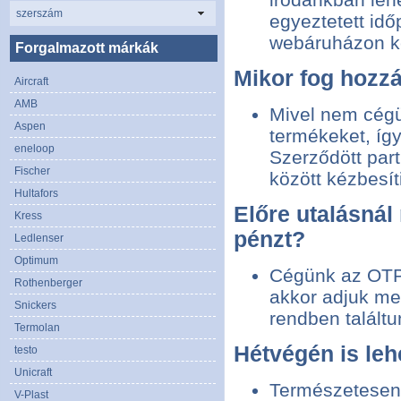
szerszám
egyeztetett id
webáruházon ke
Forgalmazott márkák
Mikor fog hozzá
Aircraft
AMB
Mivel nem cégü
Aspen
termékeket, így
eneloop
Szerződött par
Fischer
között kézbesí
Hultafors
Előre utalásnál
Kress
pénzt?
Ledlenser
Optimum
Cégünk az OTP
Rothenberger
akkor adjuk me
Snickers
rendben találtu
Termolan
Hétvégén is leh
testo
Unicraft
Természetesen 
V-Plast