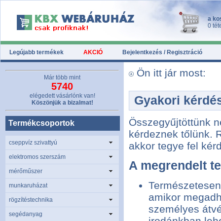
a ko
0 tét
Legújabb termékek
AKCIÓ
Bejelentkezés / Regisztráció
Ön itt jár most:
Már több mint
5740
elégedett vásárlónk van!
Gyakori kérdé
Köszönjük a bizalmat!
Összegyűjtöttünk n
Termékcsoportok
kérdeznek tőlünk. 
cseppvíz szivattyú
akkor tegye fel kérd
elektromos szerszám
A megrendelt te
mérőműszer
Természetesen 
munkaruházat
amikor megadhat
rögzítéstechnika
személyes átvé
segédanyag
irodánkban lehe