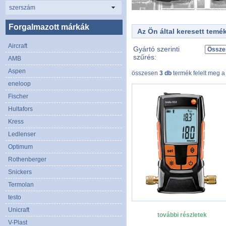
szerszám
Forgalmazott márkák
Az Ön által keresett temé
Aircraft
Gyártó szerinti
szűrés:
AMB
Aspen
összesen
3 db
termék felelt meg a
eneloop
Fischer
Hultafors
Kress
Ledlenser
Optimum
Rothenberger
Snickers
Termolan
testo
Unicraft
további részletek
V-Plast