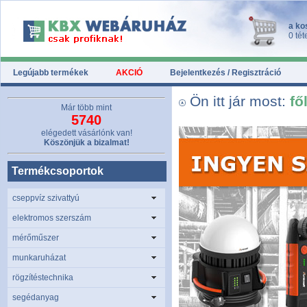
a ko
0 tét
Legújabb termékek
AKCIÓ
Bejelentkezés / Regisztráció
Ön itt jár most:
fő
Már több mint
5740
elégedett vásárlónk van!
Köszönjük a bizalmat!
Termékcsoportok
cseppvíz szivattyú
elektromos szerszám
mérőműszer
munkaruházat
rögzítéstechnika
segédanyag