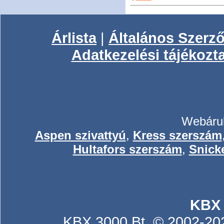
Árlista
|
Általános Szerző
Adatkezelési tájékozt
Webáruh
Aspen szivattyú
,
Kress szerszám
Hultafors szerszám
,
Snick
KBX
KBX 3000 Bt. © 2002-2026