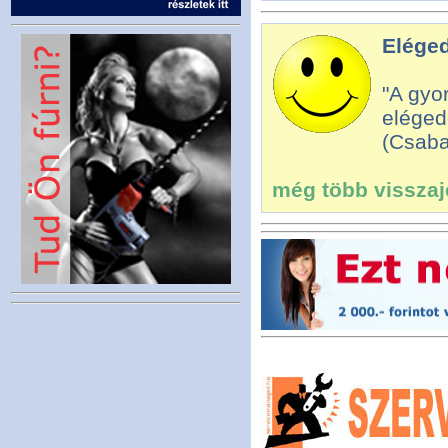
Eléged
"A gyo
eléged
(Csaba
még több visszajel