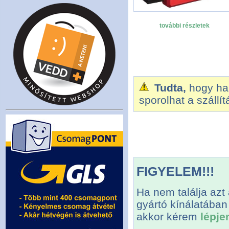
további részletek
Tudta,
hogy ha 
sporolhat a szállí
FIGYELEM!!!
Ha nem találja azt
gyártó kínálatában
akkor kérem
lépje