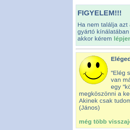
FIGYELEM!!!
Ha nem találja azt
gyártó kínálatában
akkor kérem
lépje
Eléged
"Elég 
van má
egy "k
megköszönni a ked
Akinek csak tudom
(János)
még több visszajel