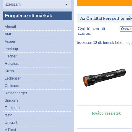
szerszám
Forgalmazott márkák
Az Ön által keresett temé
Aircraft
Gyártó szerinti
szűrés:
AMB
Aspen
összesen
12 db
termék felelt meg a
eneloop
Fischer
Hultafors
Kress
Ledlenser
Optimum
Rothenberger
Snickers
Termolan
további részletek
testo
Unicraft
V-Plast