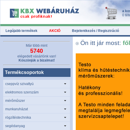
a ko
0 tét
Legújabb termékek
AKCIÓ
Bejelentkezés / Regisztráció
Ön itt jár most:
fő
Már több mint
5740
elégedett vásárlónk van!
Köszönjük a bizalmat!
Termékcsoportok
cseppvíz szivattyú
elektromos szerszám
mérőműszer
munkaruházat
rögzítéstechnika
segédanyag