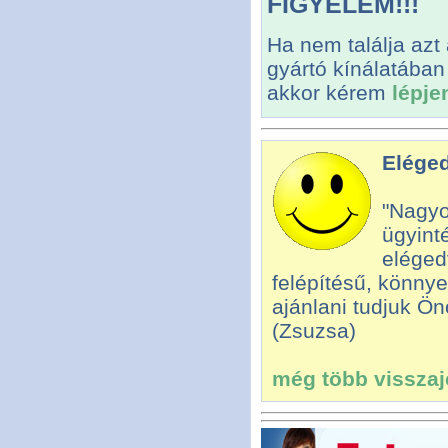
FIGYELEM!!!
Ha nem találja azt
gyártó kínálatában
akkor kérem
lépje
Eléged
"Nagyo
ügyint
eléged
felépítésű, könny
ajánlani tudjuk Ön
(Zsuzsa)
még több visszajel