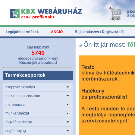
a ko
0 tét
Legújabb termékek
AKCIÓ
Bejelentkezés / Regisztráció
Ön itt jár most:
fő
Már több mint
5740
elégedett vásárlónk van!
Köszönjük a bizalmat!
Termékcsoportok
cseppvíz szivattyú
elektromos szerszám
mérőműszer
munkaruházat
rögzítéstechnika
segédanyag