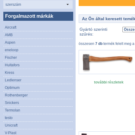
szerszám
Forgalmazott márkák
Az Ön által keresett temé
Aircraft
Gyártó szerinti
szűrés:
AMB
Aspen
összesen
7 db
termék felelt meg a 
eneloop
Fischer
Hultafors
Kress
Ledlenser
további részletek
Optimum
Rothenberger
Snickers
Termolan
testo
Unicraft
V-Plast