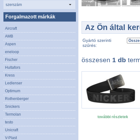
szerszám
Forgalmazott márkák
Az Ön által ke
Aircraft
AMB
Gyártó szerinti
Aspen
szűrés:
eneloop
összesen
1 db
term
Fischer
Hultafors
Kress
Ledlenser
Optimum
Rothenberger
Snickers
Termolan
további részletek
testo
Unicraft
V-Plast