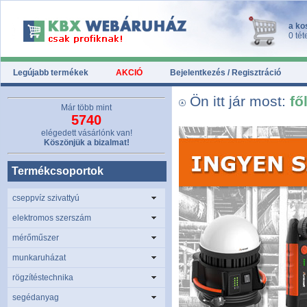
a ko
0 tét
Legújabb termékek
AKCIÓ
Bejelentkezés / Regisztráció
Ön itt jár most:
fő
Már több mint
5740
elégedett vásárlónk van!
Köszönjük a bizalmat!
Termékcsoportok
cseppvíz szivattyú
elektromos szerszám
mérőműszer
munkaruházat
rögzítéstechnika
segédanyag