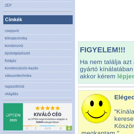
ZEP
Címkék
cseppvíz
klímatechnika
kondenzvíz
FIGYELEM!!!
épületgépészet
Ha nem találja azt
füstgáz
gyártó kínálatában
kondenzációs kazán
akkor kérem
lépje
vákuumtechnika
ragasztórúd
világítás
Eléged
"Kínál
kerese
Köszön
megkaptam."