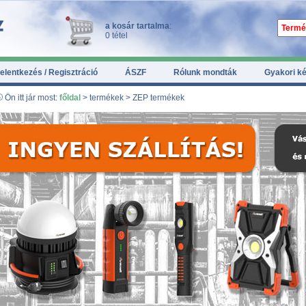
a kosár tartalma
:
0 tétel
elentkezés / Regisztráció
ÁSZF
Rólunk mondták
Gyakori k
Ön itt jár most:
főldal
> termékek > ZEP termékek