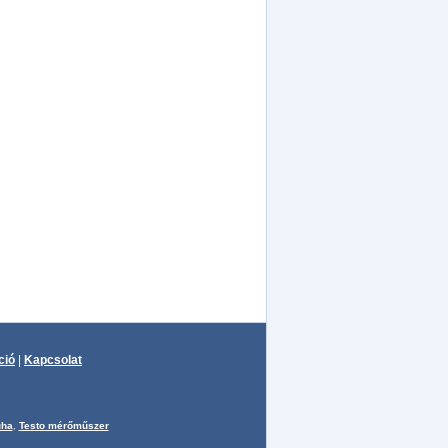
ció
|
Kapcsolat
uha
,
Testo mérőműszer