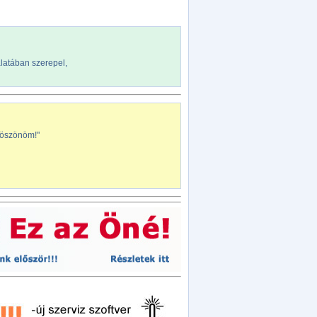
álatában szerepel,
köszönöm!"