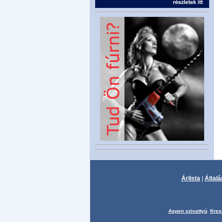
Árlista
|
Általá
Aspen szivattyú
,
Kres