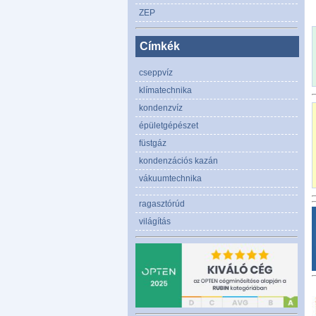
ZEP
Címkék
cseppvíz
klímatechnika
kondenzvíz
épületgépészet
füstgáz
kondenzációs kazán
vákuumtechnika
ragasztórúd
világítás