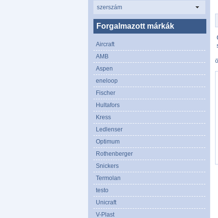
szerszám
Forgalmazott márkák
Aircraft
AMB
Aspen
eneloop
Fischer
Hultafors
Kress
Ledlenser
Optimum
Rothenberger
Snickers
Termolan
testo
Unicraft
V-Plast