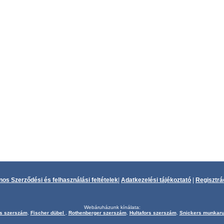
nos Szerződési és felhasználási feltételek
|
Adatkezelési tájékoztató
|
Regisztrá
Webáruházunk kínálata:
s szerszám
,
Fischer dübel
,
Rothenberger szerszám
,
Hultafors szerszám
,
Snickers munkar