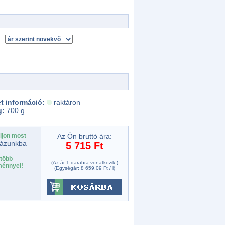
t információ:
raktáron
g:
700 g
ljon most
Az Ön bruttó ára:
ázunkba
5 715 Ft
több
(Az ár 1 darabra vonatkozik.)
énnyel!
(Egységár: 8 659,09 Ft / l)