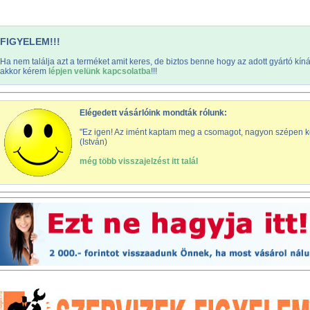
FIGYELEM!!!
Ha nem találja azt a terméket amit keres, de biztos benne hogy az adott gyártó kín
akkor kérem
lépjen velünk kapcsolatba
!!!
Elégedett vásárlóink mondták rólunk:
"Ez igen! Az imént kaptam meg a csomagot, nagyon szépen 
(István)
még több visszajelzést itt talál