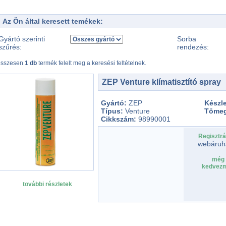
Az Ön által keresett temékek:
Gyártó szerinti
Sorba
szűrés:
rendezés:
összesen
1 db
termék felelt meg a keresési feltételnek.
ZEP Venture klímatisztító spray
Gyártó:
ZEP
Készle
Típus:
Venture
Töme
Cikkszám:
98990001
Regisztrá
webáruh
még 
kedvezm
további részletek