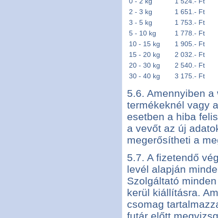
0 - 2 kg
1 524.- Ft
2 - 3 kg
1 651.- Ft
3 - 5 kg
1 753.- Ft
5 - 10 kg
1 778.- Ft
10 - 15 kg
1 905.- Ft
15 - 20 kg
2 032.- Ft
20 - 30 kg
2 540.- Ft
30 - 40 kg
3 175.- Ft
5.6. Amennyiben a 
termékeknél vagy az
esetben a hiba feli
a vevőt az új adat
megerősítheti a meg
5.7. A fizetendő v
levél alapján minde
Szolgáltató minden 
kerül kiállításra. A
csomag tartalmazza
futár előtt megvizs