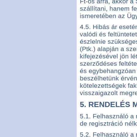
Ft-os árra, akkor a
szállítani, hanem fe
ismeretében az Ügyf
4.5. Hibás ár eseté
valódi és feltüntet
észlelnie szükséges
(Ptk.) alapján a s
kifejezésével jön 
szerződéses feltét
és egybehangzóan k
beszélhetünk érvén
kötelezettségek fa
visszaigazolt megr
5. RENDELÉS 
5.1. Felhasználó a 
de regisztráció nél
5.2. Felhasználó a