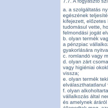
7.7. A fogyasztó sz
a. a szolgáltatás n
egészének teljesíté
kifejezett, előzete
tudomásul vette, ho
felmondási jogát elv
b. olyan termék vag
a pénzpiac vállalko
gyakorlására nyitva
c. romlandó vagy m
d. olyan zárt csom
vagy higiéniai okok
vissza;
e. olyan termék tek
elválaszthatatlanul
f. olyan alkoholtar
vállalkozás által n
és amelynek áráról
állapodtak meg, az