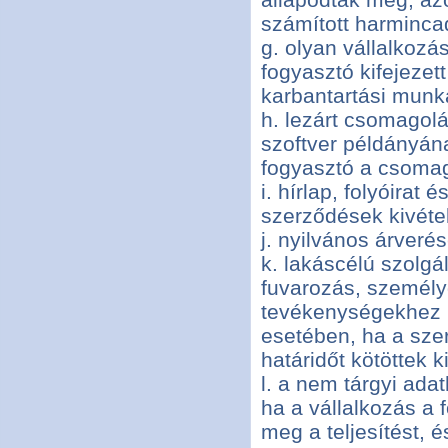
számított harmincad
g. olyan vállalkozá
fogyasztó kifejezett
karbantartási munká
h. lezárt csomagolá
szoftver példányán
fogyasztó a csomago
i. hírlap, folyóirat
szerződések kivétel
j. nyilvános árver
k. lakáscélú szolgá
fuvarozás, személy
tevékenységekhez k
esetében, ha a sze
határidőt kötöttek ki
l. a nem tárgyi adat
ha a vállalkozás a 
meg a teljesítést, 