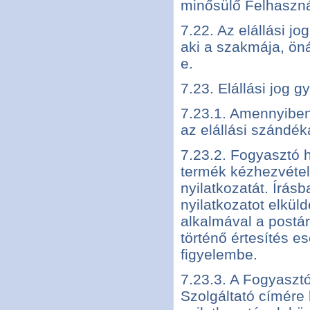
minősülő Felhasznál
7.22. Az elállási jo
aki a szakmája, öná
e.
7.23. Elállási jog 
7.23.1. Amennyiben 
az elállási szándék
7.23.2. Fogyasztó h
termék kézhezvételét
nyilatkozatát. Írásb
nyilatkozatot elküld
alkalmával a postár
történő értesítés es
figyelembe.
7.23.3. A Fogyasztó
Szolgáltató címére 