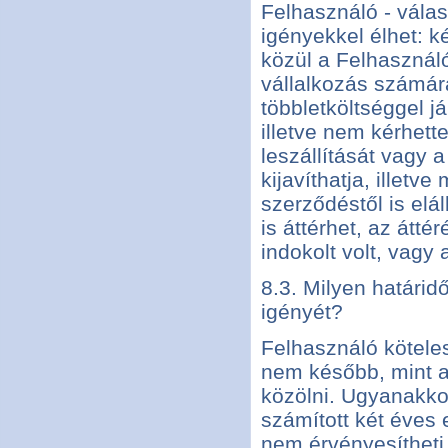
Felhasználó - válas
igényekkel élhet: ké
közül a Felhasználó 
vállalkozás számár
többletköltséggel já
illetve nem kérhett
leszállítását vagy 
kijavíthatja, illetv
szerződéstől is elá
is áttérhet, az átté
indokolt volt, vagy 
8.3. Milyen határid
igényét?
Felhasználó köteles
nem később, mint a 
közölni. Ugyanakkor
számított két éves 
nem érvényesítheti