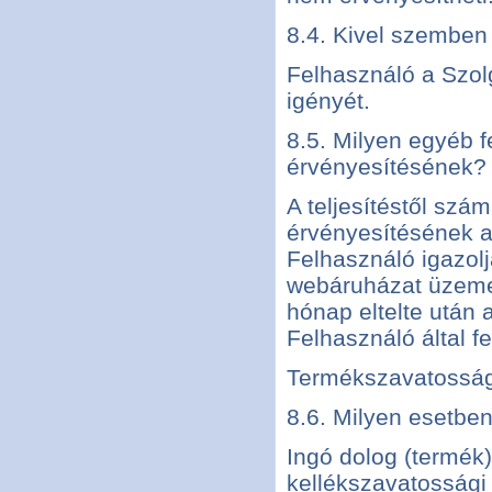
8.4. Kivel szemben 
Felhasználó a Szol
igényét.
8.5. Milyen egyéb f
érvényesítésének?
A teljesítéstől szá
érvényesítésének a 
Felhasználó igazolja
webáruházat üzemelt
hónap eltelte után
Felhasználó által fe
Termékszavatossá
8.6. Milyen esetbe
Ingó dolog (termék)
kellékszavatossági