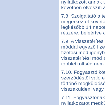
nyilatkozott annak 
követően elveszíti a
7.8. Szolgáltató a 
megérkeztét követő
legkésőbb 14 napon 
részére, beleértve a 
7.9. A visszatérítés
móddal egyező fize
fizetési mód igényb
visszatérítési mód
többletköltség nem 
7.10. Fogyasztó köt
szerződéstől való e
történő megküldés
visszaküldeni vagy 
7.11. Fogyasztónak 
nyilatkozatot megk