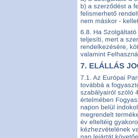
b) a szerződést a f
felismerhető rendel
nem máskor - kellett
6.8. Ha Szolgáltató
teljesíti, mert a s
rendelkezésére, köt
valamint Felhasználó
7. ELÁLLÁS J
7.1. Az Európai Pa
továbbá a fogyasztó
szabályairól szóló 
értelmében Fogyasz
napon belül indokol
megrendelt terméke
év elteltéig gyakoro
kézhezvételének va
nap lejártát követő