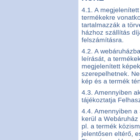
4.1. A megjelenítet
termékekre vonatko
tartalmazzák a tör
házhoz szállítás dí
felszámításra.
4.2. A webáruházban
leírását, a terméke
megjelenített képek
szerepelhetnek. Ne
kép és a termék tén
4.3. Amennyiben akc
tájékoztatja Felhas
4.4. Amennyiben a 
kerül a Webáruház f
pl. a termék közism
jelentősen eltérő, 