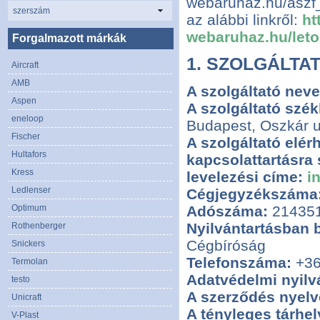
webaruhaz.hu/aszf_
szerszám
az alábbi linkről:
ht
webaruhaz.hu/let
Forgalmazott márkák
1. SZOLGÁLTAT
Aircraft
AMB
A szolgáltató neve
Aspen
A szolgáltató szé
eneloop
Budapest, Oszkár u
Fischer
A szolgáltató elér
Hultafors
kapcsolattartásra 
Kress
levelezési címe:
i
Ledlenser
Cégjegyzékszáma
Optimum
Adószáma:
214351
Nyilvántartásban 
Rothenberger
Cégbíróság
Snickers
Telefonszáma:
+36
Termolan
Adatvédelmi nyilv
testo
A szerződés nyelv
Unicraft
A tényleges tárhel
V-Plast