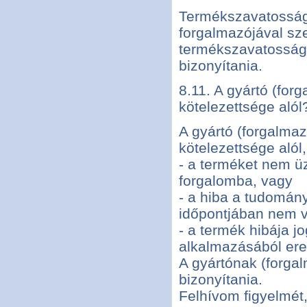
Termékszavatossági
forgalmazójával sz
termékszavatossági
bizonyítania.
8.11. A gyártó (fo
kötelezettsége alól
A gyártó (forgalma
kötelezettsége alól,
- a terméket nem üz
forgalomba, vagy
- a hiba a tudomány
időpontjában nem v
- a termék hibája j
alkalmazásából ere
A gyártónak (forga
bizonyítania.
Felhívom figyelmét