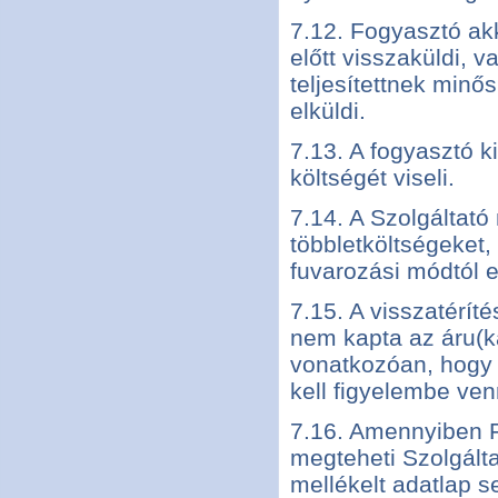
7.12. Fogyasztó akk
előtt visszaküldi, 
teljesítettnek minős
elküldi.
7.13. A fogyasztó 
költségét viseli.
7.14. A Szolgáltat
többletköltségeket,
fuvarozási módtól e
7.15. A visszatérít
nem kapta az áru(ka
vonatkozóan, hogy a
kell figyelembe ven
7.16. Amennyiben Fo
megteheti Szolgált
mellékelt adatlap s