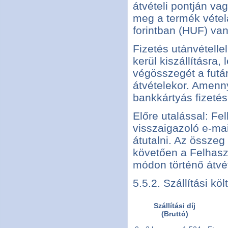
átvételi pontján vag
meg a termék vétel
forintban (HUF) van
Fizetés utánvételle
kerül kiszállításra
végösszegét a futá
átvételekor. Amenny
bankkártyás fizetés
Előre utalással: Fe
visszaigazoló e-ma
átutalni. Az összeg
követően a Felhaszn
módon történő átvét
5.5.2. Szállítási köl
Szállítási díj
(Bruttó)