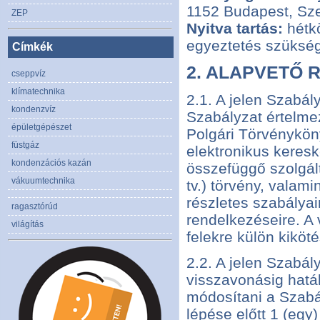
1152 Budapest, Sze
ZEP
Nyitva tartás:
hétkö
egyeztetés szükség
Címkék
2. ALAPVETŐ 
cseppvíz
klímatechnika
2.1. A jelen Szabál
kondenzvíz
Szabályzat értelmez
épületgépészet
Polgári Törvényköny
füstgáz
elektronikus keres
kondenzációs kazán
összefüggő szolgált
vákuumtechnika
tv.) törvény, valam
részletes szabályai
ragasztórúd
rendelkezéseire. A
világítás
felekre külön kiköté
2.2. A jelen Szabál
visszavonásig hatá
módosítani a Szabá
lépése előtt 1 (egy