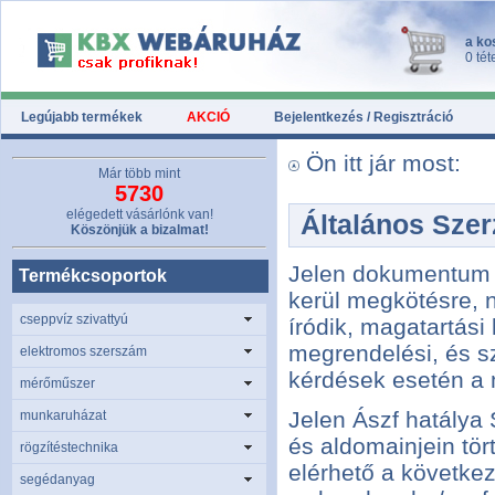
a ko
0 tét
Legújabb termékek
AKCIÓ
Bejelentkezés / Regisztráció
Ön itt jár most:
Már több mint
5730
elégedett vásárlónk van!
Általános Szer
Köszönjük a bizalmat!
Jelen dokumentum n
Termékcsoportok
kerül megkötésre, 
cseppvíz szivattyú
íródik, magatartás
megrendelési, és sz
elektromos szerszám
kérdések esetén a 
mérőműszer
Jelen Ászf hatálya
munkaruházat
és aldomainjein tör
rögzítéstechnika
elérhető a következ
segédanyag