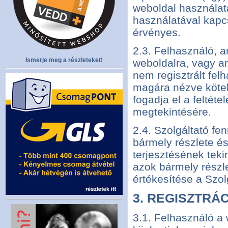
weboldal használat
használatával kapc
érvényes.
2.3. Felhasználó, a
Ismerje meg a részleteket!
weboldalra, vagy a
nem regisztrált fel
magára nézve köte
fogadja el a feltét
megtekintésére.
2.4. Szolgáltató f
bármely részlete é
terjesztésének teki
azok bármely részle
értékesítése a Szol
3. REGISZTRÁ
3.1. Felhasználó a 