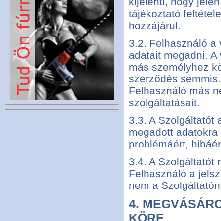
kijelenti, hogy jel
tájékoztató feltéte
hozzájárul.
3.2. Felhasználó a 
adatait megadni. A 
más személyhez köt
szerződés semmis. 
Felhasználó más ne
szolgáltatásait.
3.3. A Szolgáltatót
megadott adatokra v
problémáért, hibáé
3.4. A Szolgáltatót
Felhasználó a jelsz
nem a Szolgáltatóna
4. MEGVÁSÁR
KÖRE