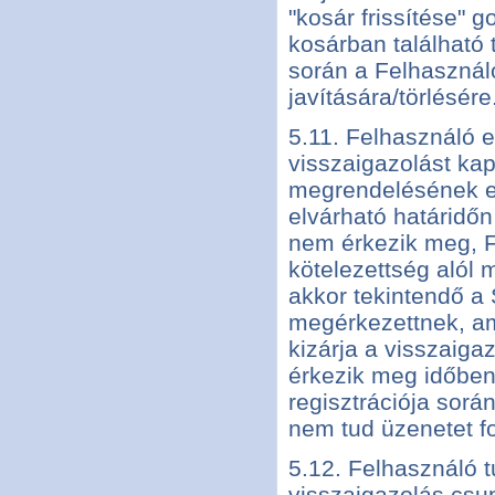
"kosár frissítése" 
kosárban található t
során a Felhasznál
javítására/törlésére
5.11. Felhasználó 
visszaigazolást ka
megrendelésének elk
elvárható határidőn
nem érkezik meg, F
kötelezettség alól
akkor tekintendő a 
megérkezettnek, am
kizárja a visszaiga
érkezik meg időben
regisztrációja során
nem tud üzenetet f
5.12. Felhasználó t
visszaigazolás csu