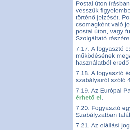
Postai úton írásban
vesszük figyelembe,
történő jelzését. P
csomagként való jel
postai úton, vagy f
Szolgáltató részére
7.17. A fogyasztó c
működésének megál
használatból eredő 
7.18. A fogyasztó é
szabályairól szóló 
7.19. Az Európai P
érhető el
.
7.20. Fogyasztó eg
Szabályzatban talá
7.21. Az elállási j