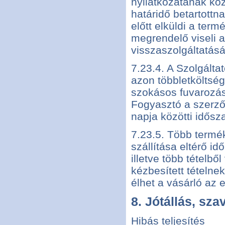
nyilatkozatának köz
határidő betartottn
előtt elküldi a ter
megrendelő viseli a
visszaszolgáltatásá
7.23.4. A Szolgált
azon többletköltség
szokásos fuvarozási
Fogyasztó a szerz
napja közötti idősza
7.23.5. Több termé
szállítása eltérő id
illetve több tételbő
kézbesített tételne
élhet a vásárló az e
8. Jótállás, sz
Hibás teljesítés