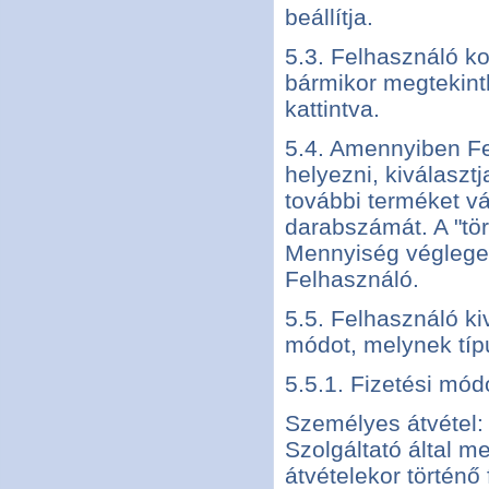
beállítja.
5.3. Felhasználó ko
bármikor megtekinthe
kattintva.
5.4. Amennyiben Fe
helyezni, kiválasz
további terméket vá
darabszámát. A "törl
Mennyiség véglegesí
Felhasználó.
5.5. Felhasználó kiv
módot, melynek típ
5.5.1. Fizetési mód
Személyes átvétel:
Szolgáltató által m
átvételekor történő