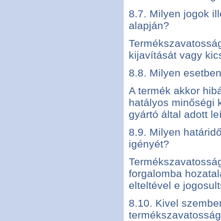
8.7. Milyen jogok i
alapján?
Termékszavatossági
kijavítását vagy kic
8.8. Milyen esetbe
A termék akkor hib
hatályos minőségi 
gyártó által adott 
8.9. Milyen határi
igényét?
Termékszavatossági
forgalomba hozatalá
elteltével e jogosul
8.10. Kivel szemben
termékszavatossági