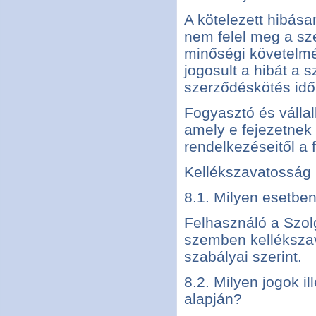
A kötelezett hibásan
nem felel meg a sz
minőségi követelmé
jogosult a hibát a 
szerződéskötés időp
Fogyasztó és válla
amely e fejezetnek 
rendelkezéseitől a 
Kellékszavatosság
8.1. Milyen esetben
Felhasználó a Szolg
szemben kellékszav
szabályai szerint.
8.2. Milyen jogok i
alapján?