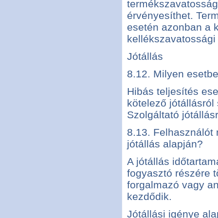
termékszavatosság
érvényesíthet. Te
esetén azonban a ki
kellékszavatossági
Jótállás
8.12. Milyen esetbe
Hibás teljesítés es
kötelező jótállásról
Szolgáltató jótállá
8.13. Felhasználót 
jótállás alapján?
A jótállás időtartam
fogyasztó részére 
forgalmazó vagy an
kezdődik.
Jótállási igénye ala