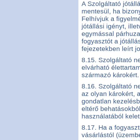
A Szolgáltató jótál
mentesül, ha bizonyí
Felhívjuk a figyelm
jótállási igényt, il
egymással párhuza
fogyasztót a jótáll
fejezetekben leírt j
8.15. Szolgáltató ne
elvárható élettart
származó károkért.
8.16. Szolgáltató n
az olyan károkért, 
gondatlan kezelésbő
eltérő behatásokból
használatából kelet
8.17. Ha a fogyasz
vásárlástól (üzemb