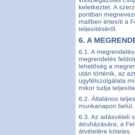
keletkeztet. A szer
pontban megnevezet
mailben értesíti a 
teljesítéséről.
6. A MEGREND
6.1. A megrendelése
megrendelés feldol
lehetőség a megren
után történik, az a
ügyfélszolgálata mi
mikor tudja teljesí
6.2. Általános telje
munkanapon belül.
6.3. Az adásvételi 
átruházására, a Fel
átvételére köteles.