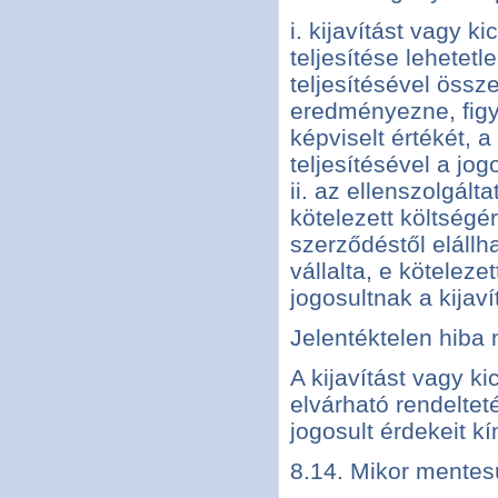
i. kijavítást vagy ki
teljesítése lehetetl
teljesítésével össz
eredményezne, figy
képviselt értékét, a
teljesítésével a jo
ii. az ellenszolgált
kötelezett költségé
szerződéstől elállha
vállalta, e köteleze
jogosultnak a kija
Jelentéktelen hiba 
A kijavítást vagy ki
elvárható rendeltet
jogosult érdekeit kí
8.14. Mikor mentesü