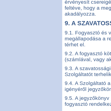
érvényesít csereigén
feltéve, hogy a me
akadályozza.
9. A SZAVATO
9.1. Fogyasztó és v
megállapodása a re
térhet el.
9.2. A fogyasztó k
(számlával, vagy ak
9.3. A szavatossági
Szolgáltatót terhelik
9.4. A Szolgáltató a
igényéről jegyzőkön
9.5. A jegyzőkönyv
fogyasztó rendelkez