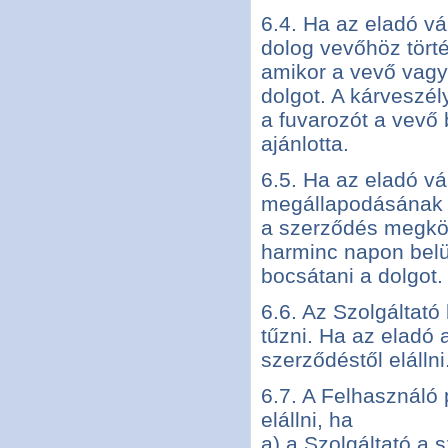
6.4. Ha az eladó vá
dolog vevőhöz törté
amikor a vevő vagy 
dolgot. A kárveszél
a fuvarozót a vevő 
ajánlotta.
6.5. Ha az eladó vá
megállapodásának h
a szerződés megköt
harminc napon belü
bocsátani a dolgot.
6.6. Az Szolgáltató
tűzni. Ha az eladó a
szerződéstől elállni
6.7. A Felhasználó 
elállni, ha
a) a Szolgáltató a 