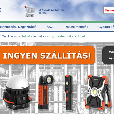
a kosár tartalma
:
0 tétel
elentkezés / Regisztráció
ÁSZF
Rólunk mondták
Gyakori k
Ön itt jár most:
főldal
> termékek >
rögzítéstechnika
>
dübel