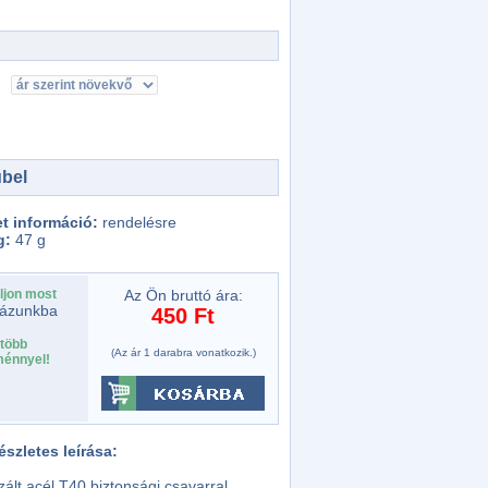
übel
et információ:
rendelésre
g:
47 g
ljon most
Az Ön bruttó ára:
ázunkba
450 Ft
több
(Az ár 1 darabra vonatkozik.)
énnyel!
szletes leírása:
izált acél T40 biztonsági csavarral