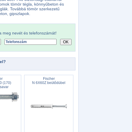
homok tömör tégla, könnyűbeton és
téglák. Továbbá tömör szerkezetű
ton, gipszlapok.
a meg nevét és telefonszámát!
el?
er
Fischer
0 (170)
N 6X60Z beütődübel
savar