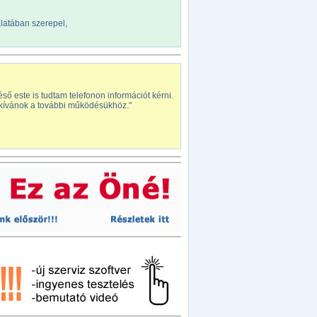
álatában szerepel,
 este is tudtam telefonon információt kérni.
rt kívánok a további működésükhöz."