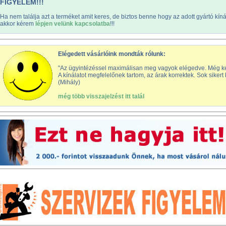
FIGYELEM!!!
Ha nem találja azt a terméket amit keres, de biztos benne hogy az adott gyártó kín
akkor kérem
lépjen velünk kapcsolatba
!!!
Elégedett vásárlóink mondták rólunk:
"Az ügyintézéssel maximálisan meg vagyok elégedve. Még késő
A kínálatot megfelelőnek tartom, az árak korrektek. Sok sike
(Mihály)
még több visszajelzést itt talál