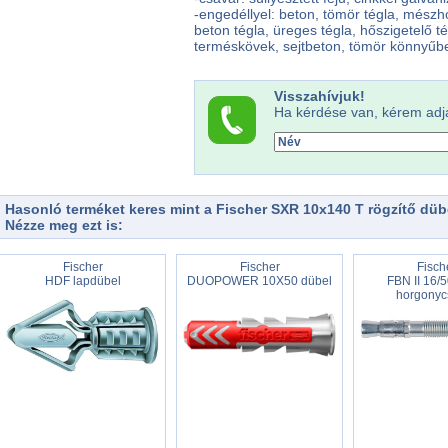
-engedéllyel: beton, tömör tégla, mész
beton tégla, üreges tégla, hőszigetelő 
terméskövek, sejtbeton, tömör könnyűbe
Visszahívjuk!
Ha kérdése van, kérem adj
Hasonló terméket keres mint a Fischer SXR 10x140 T rögzítő düb
Nézze meg ezt is:
Fischer
Fischer
Fisch
HDF lapdübel
DUOPOWER 10X50 dübel
FBN II 16/5
horgonyc