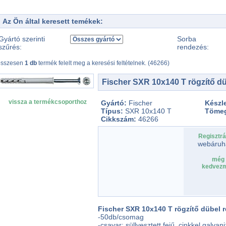
Az Ön által keresett temékek:
Gyártó szerinti
Sorba
szűrés:
rendezés:
összesen
1 db
termék felelt meg a keresési feltételnek. (46266)
Fischer SXR 10x140 T rögzítő d
vissza a termékcsoporthoz
Gyártó:
Fischer
Készl
Típus:
SXR 10x140 T
Töme
Cikkszám:
46266
Regisztrá
webáruh
még 
kedvezm
Fischer SXR 10x140 T rögzítő dübel ré
-50db/csomag
-csavar: süllyesztett fejű, cinkkel galvan