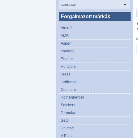
szerszám
Forgalmazott márkák
Aircraft
AMB
Aspen
eneloop
Fischer
Hultafors
Kress
Ledlenser
Optimum
Rothenberger
Snickers
Termolan
testo
Unicraft
V-Plast