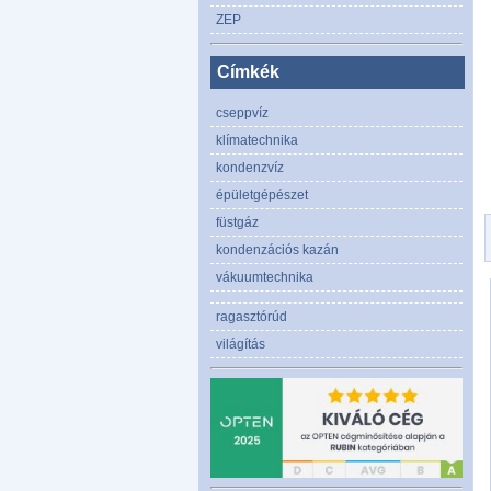
ZEP
Címkék
cseppvíz
klímatechnika
kondenzvíz
épületgépészet
füstgáz
kondenzációs kazán
vákuumtechnika
ragasztórúd
világítás