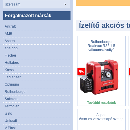
szerszám
Forgalmazott márkák
Ízelítő akciós 
Aircraft
AMB
Aspen
Rothenberger
Roairvac R32 1.5
eneloop
vákuumszivattyú
Fischer
Hultafors
Kress
Ledlenser
Optimum
Rothenberger
Snickers
További részletek
Termolan
testo
Aspen
6mm-es visszacsapó szelep
Unicraft
V-Plast