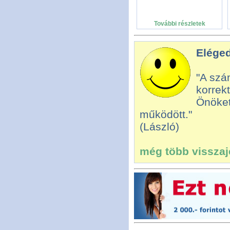
További részletek
Eléged
"A szá
korrekt
Önöket
működött."
(László)
még több visszajel