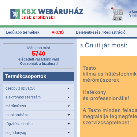
a ko
0 tét
Legújabb termékek
AKCIÓ
Bejelentkezés / Regisztráció
Ön itt jár most:
Már több mint
5740
elégedett vásárlónk van!
Köszönjük a bizalmat!
Termékcsoportok
cseppvíz szivattyú
elektromos szerszám
mérőműszer
munkaruházat
rögzítéstechnika
segédanyag