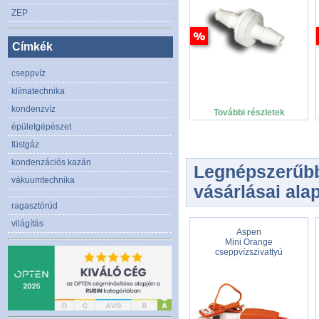
ZEP
Címkék
cseppvíz
klímatechnika
kondenzvíz
További részletek
épületgépészet
füstgáz
kondenzációs kazán
Legnépszerűbb
vákuumtechnika
vásárlásai alap
ragasztórúd
világítás
Aspen
Mini Orange
cseppvízszivattyú